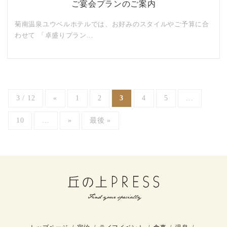
ご宴会プランのご案内
菊南温泉ユウベルホテルでは、お好みのスタイルやご予算に合
わせて 「卓盛りプラン...
3 / 12
«
1
2
3
4
5
...
10
...
»
最後 »