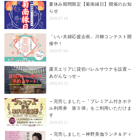
夏休み期間限定【菊南縁日】開催のお知
らせ
2026.07.18
「いい夫婦応援企画」川柳コンテスト開
催中！
2026.07.04
露天エリアに貸切バレルサウナを設置～
あがんなっせ～
2026.03.23
～完売しました～「プレミアム付きホテ
ル利用券 第５弾」をご利用いただけま
す
2026.02.21
～完売しました～神野美伽ランチ＆ディ