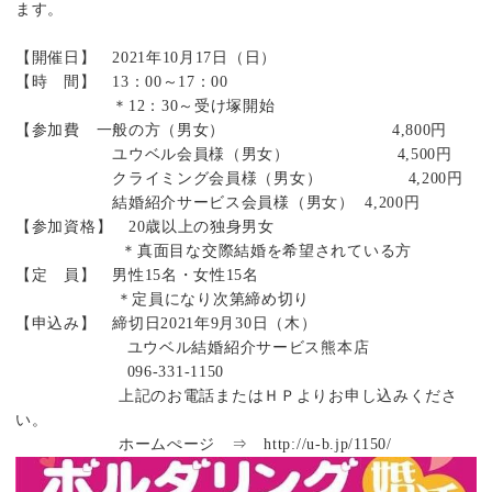
ます。
【開催日】 2021年10月17日（日）
【時 間】 13：00～17：00
＊12：30～受け塚開始
【参加費 一般の方（男女） 4,800円
ユウベル会員様（男女） 4,500円
クライミング会員様（男女） 4,200円
結婚紹介サービス会員様（男女） 4,200円
【参加資格】 20歳以上の独身男女
＊真面目な交際結婚を希望されている方
【定 員】 男性15名・女性15名
＊定員になり次第締め切り
【申込み】 締切日2021年9月30日（木）
ユウベル結婚紹介サービス熊本店
096-331-1150
上記のお電話またはＨＰよりお申し込みくださ
い。
ホームぺージ ⇒
http://u-b.jp/1150/