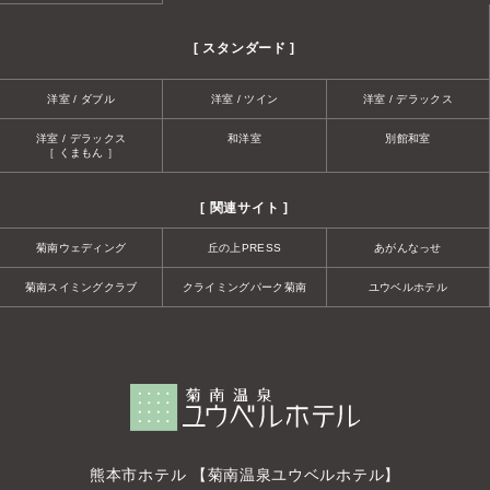
[ スタンダード ]
洋室 / ダブル
洋室 / ツイン
洋室 / デラックス
洋室 / デラックス
和洋室
別館和室
［ くまもん ］
[ 関連サイト ]
菊南ウェディング
丘の上PRESS
あがんなっせ
菊南スイミングクラブ
クライミングパーク菊南
ユウベルホテル
熊本市ホテル 【菊南温泉ユウベルホテル】