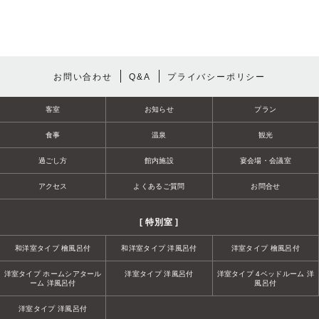
お問い合わせ
Q&A
プライバシーポリシー
客室
お知らせ
プラン
食事
温泉
観光
過ごし方
館内施設
宴会場・会議室
アクセス
よくあるご質問
お問合せ
[ 特別室 ]
和洋室タイプ 檜風呂付
和洋室タイプ 洋風呂付
洋室タイプ 檜風呂付
洋室タイプ ホームシアタール
洋室タイプ 洋風呂付
洋室タイプ 4ベッドルーム 洋
ーム 洋風呂付
風呂付
洋室タイプ 洋風呂付