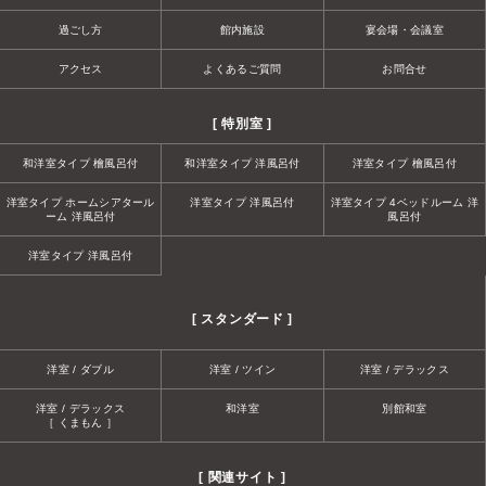
過ごし方
館内施設
宴会場・会議室
アクセス
よくあるご質問
お問合せ
[ 特別室 ]
和洋室タイプ 檜風呂付
和洋室タイプ 洋風呂付
洋室タイプ 檜風呂付
洋室タイプ ホームシアタール
洋室タイプ 洋風呂付
洋室タイプ 4ベッドルーム 洋
ーム 洋風呂付
風呂付
洋室タイプ 洋風呂付
[ スタンダード ]
洋室 / ダブル
洋室 / ツイン
洋室 / デラックス
洋室 / デラックス
和洋室
別館和室
［ くまもん ］
[ 関連サイト ]