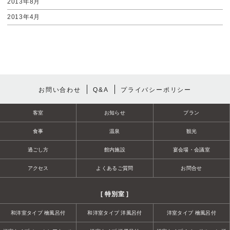
2013年8月
2013年4月
お問い合わせ
Q&A
プライバシーポリシー
客室
お知らせ
プラン
食事
温泉
観光
過ごし方
館内施設
宴会場・会議室
アクセス
よくあるご質問
お問合せ
[ 特別室 ]
和洋室タイプ 檜風呂付
和洋室タイプ 洋風呂付
洋室タイプ 檜風呂付