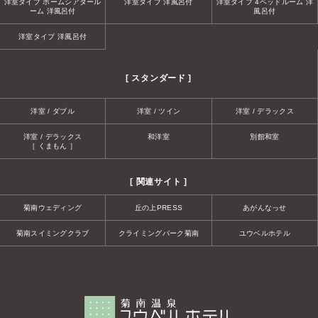
洋室タイプ ホームシアタール
洋室タイプ 洋風呂付
洋室タイプ 4ベッドルーム 洋
ーム 洋風呂付
風呂付
洋室タイプ 洋風呂付
[ スタンダード ]
洋室 / ダブル
洋室 / ツイン
洋室 / デラックス
洋室 / デラックス
和洋室
別館和室
［ くまもん ］
[ 関連サイト ]
菊南ウェディング
丘の上PRESS
あがんなっせ
菊南スイミングクラブ
クライミングパーク菊南
ユウベルホテル