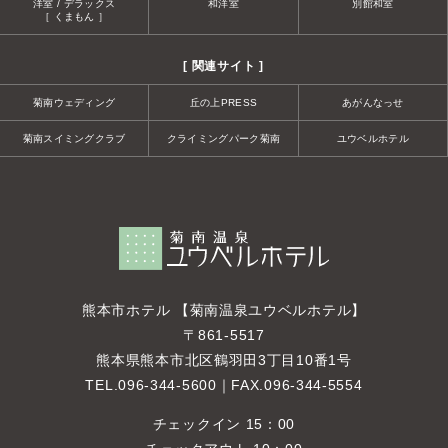
洋室 / デラックス
和洋室
別館和室
［ くまもん ］
[ 関連サイト ]
菊南ウェディング
丘の上PRESS
あがんなっせ
菊南スイミングクラブ
クライミングパーク菊南
ユウベルホテル
熊本市ホテル 【菊南温泉ユウベルホテル】
〒861-5517
熊本県熊本市北区鶴羽田3丁目10番1号
TEL.
096-344-5600
｜FAX.096-344-5554
チェックイン 15：00