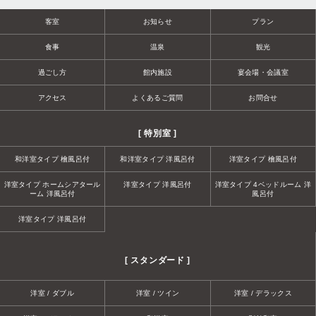
客室
お知らせ
プラン
食事
温泉
観光
過ごし方
館内施設
宴会場・会議室
アクセス
よくあるご質問
お問合せ
[ 特別室 ]
和洋室タイプ 檜風呂付
和洋室タイプ 洋風呂付
洋室タイプ 檜風呂付
洋室タイプ ホームシアタール
洋室タイプ 洋風呂付
洋室タイプ 4ベッドルーム 洋
ーム 洋風呂付
風呂付
洋室タイプ 洋風呂付
[ スタンダード ]
洋室 / ダブル
洋室 / ツイン
洋室 / デラックス