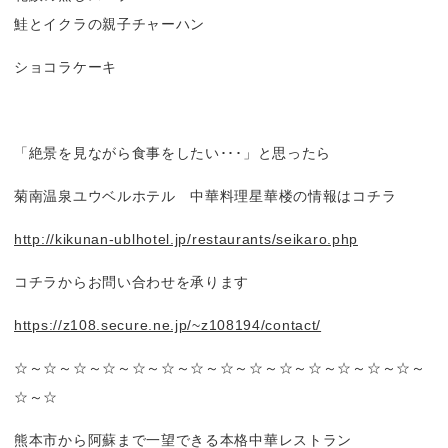
鮭とイクラの親子チャーハン
ショコラケーキ
「絶景を見ながら食事をしたい･･･」と思ったら
菊南温泉ユウベルホテル 中華料理星華楼の情報はコチラ
http://kikunan-ublhotel.jp/restaurants/seikaro.php
コチラからお問い合わせを承ります
https://z108.secure.ne.jp/~z108194/contact/
☆～☆～☆～☆～☆～☆～☆～☆～☆～☆～☆～☆～☆～☆～
☆～☆
熊本市から阿蘇まで一望できる本格中華レストラン