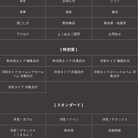
客室
お知らせ
プラン
食事
温泉
観光
過ごし方
館内施設
宴会場・会議室
アクセス
よくあるご質問
お問合せ
[ 特別室 ]
和洋室タイプ 檜風呂付
和洋室タイプ 洋風呂付
洋室タイプ 檜風呂付
洋室タイプ ホームシアタール
洋室タイプ 洋風呂付
洋室タイプ 4ベッドルーム 洋
ーム 洋風呂付
風呂付
洋室タイプ 洋風呂付
[ スタンダード ]
洋室 / ダブル
洋室 / ツイン
洋室 / デラックス
洋室 / デラックス
和洋室
別館和室
［ くまもん ］