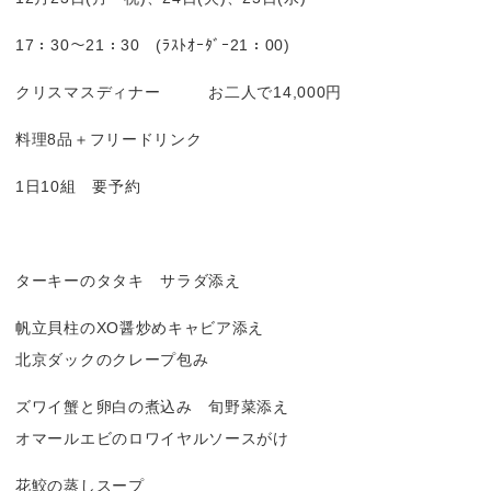
17：30～21：30 (ﾗｽﾄｵｰﾀﾞｰ21：00)
クリスマスディナー お二人で14,000円
料理8品＋フリードリンク
1日10組 要予約
ターキーのタタキ サラダ添え
帆立貝柱のXO醤炒めキャビア添え
北京ダックのクレープ包み
ズワイ蟹と卵白の煮込み 旬野菜添え
オマールエビのロワイヤルソースがけ
花鮫の蒸しスープ