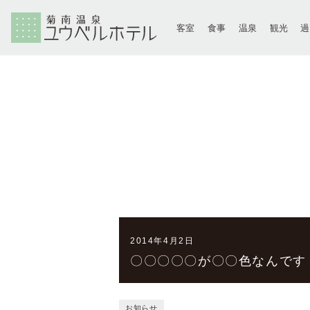
客室
食事
温泉
観光
2014年4月2日
〇〇〇〇〇が〇〇色なんです
お知らせ