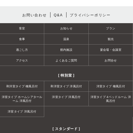
お問い合わせ
Q&A
プライバシーポリシー
客室
お知らせ
プラン
食事
温泉
観光
過ごし方
館内施設
宴会場・会議室
アクセス
よくあるご質問
お問合せ
[ 特別室 ]
和洋室タイプ 檜風呂付
和洋室タイプ 洋風呂付
洋室タイプ 檜風呂付
洋室タイプ ホームシアタール
洋室タイプ 洋風呂付
洋室タイプ 4ベッドルーム 洋
ーム 洋風呂付
風呂付
洋室タイプ 洋風呂付
[ スタンダード ]