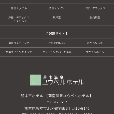
洋室 / ダブル
洋室 / ツイン
洋室 / デラックス
洋室 / デラックス
和洋室
別館和室
［ くまもん ］
[ 関連サイト ]
菊南ウェディング
丘の上PRESS
あがんなっせ
菊南スイミングクラブ
クライミングパーク菊南
ユウベルホテル
熊本市ホテル 【菊南温泉ユウベルホテル】
〒861-5517
熊本県熊本市北区鶴羽田3丁目10番1号