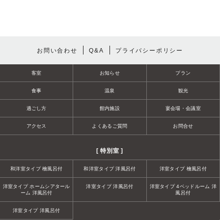
お問い合わせ
Q&A
プライバシーポリシー
客室
お知らせ
プラン
食事
温泉
観光
過ごし方
館内施設
宴会場・会議室
アクセス
よくあるご質問
お問合せ
[ 特別室 ]
和洋室タイプ 檜風呂付
和洋室タイプ 洋風呂付
洋室タイプ 檜風呂付
洋室タイプ ホームシアタール
洋室タイプ 洋風呂付
洋室タイプ 4ベッドルーム 洋
ーム 洋風呂付
風呂付
洋室タイプ 洋風呂付