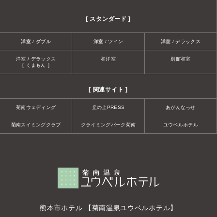
[ スタンダード ]
洋室 / ダブル
洋室 / ツイン
洋室 / デラックス
洋室 / デラックス
和洋室
別館和室
［ くまもん ］
[ 関連サイト ]
菊南ウェディング
丘の上PRESS
あがんなっせ
菊南スイミングクラブ
クライミングパーク菊南
ユウベルホテル
熊本市ホテル 【菊南温泉ユウベルホテル】