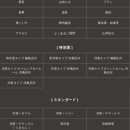
客室
お知らせ
プラン
食事
温泉
観光
過ごし方
館内施設
宴会場・会議室
アクセス
よくあるご質問
お問合せ
[ 特別室 ]
和洋室タイプ 檜風呂付
和洋室タイプ 洋風呂付
洋室タイプ 檜風呂付
洋室タイプ ホームシアタール
洋室タイプ 洋風呂付
洋室タイプ 4ベッドルーム 洋
ーム 洋風呂付
風呂付
洋室タイプ 洋風呂付
[ スタンダード ]
洋室 / ダブル
洋室 / ツイン
洋室 / デラックス
洋室 / デラックス
和洋室
別館和室
［ くまもん ］