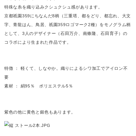
特殊な糸を織り込みクシュクシュ感があります。
京都祇園359にちなんだ8柄（三重塔、都をどり、都忘れ、大文
字、青龍はん、鳥居、祇園359ロゴマーク2種）をモノグラム柄
として、3人のデザイナー（石田万介、南條隆、石田育子）の
コラボにより生まれた作品です。
特徴 ： 軽くて、しなやか。織りによるシワ加工でアイロン不
要
素材 ： 絹95％ ポリエステル5％
紫色の他に黄色と銀色もあります。