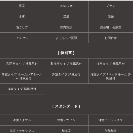
客室
お知らせ
プラン
食事
温泉
観光
過ごし方
館内施設
宴会場・会議室
アクセス
よくあるご質問
お問合せ
[ 特別室 ]
和洋室タイプ 檜風呂付
和洋室タイプ 洋風呂付
洋室タイプ 檜風呂付
洋室タイプ ホームシアタール
洋室タイプ 洋風呂付
洋室タイプ 4ベッドルーム 洋
ーム 洋風呂付
風呂付
洋室タイプ 洋風呂付
[ スタンダード ]
洋室 / ダブル
洋室 / ツイン
洋室 / デラックス
洋室 / デラックス
和洋室
別館和室