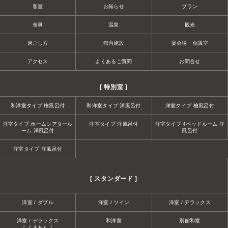
客室
お知らせ
プラン
食事
温泉
観光
過ごし方
館内施設
宴会場・会議室
アクセス
よくあるご質問
お問合せ
[ 特別室 ]
和洋室タイプ 檜風呂付
和洋室タイプ 洋風呂付
洋室タイプ 檜風呂付
洋室タイプ ホームシアタール
洋室タイプ 洋風呂付
洋室タイプ 4ベッドルーム 洋
ーム 洋風呂付
風呂付
洋室タイプ 洋風呂付
[ スタンダード ]
洋室 / ダブル
洋室 / ツイン
洋室 / デラックス
洋室 / デラックス
和洋室
別館和室
［ くまもん ］