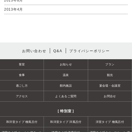
2013年8月
2013年4月
お問い合わせ
Q&A
プライバシーポリシー
客室
お知らせ
プラン
食事
温泉
観光
過ごし方
館内施設
宴会場・会議室
アクセス
よくあるご質問
お問合せ
[ 特別室 ]
和洋室タイプ 檜風呂付
和洋室タイプ 洋風呂付
洋室タイプ 檜風呂付