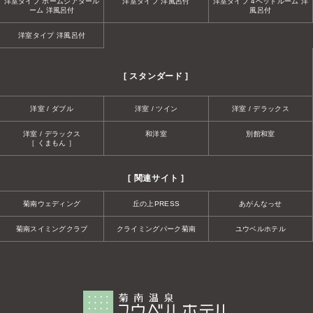
洋室タイプ ホームシアタール
洋室タイプ 洋風呂付
洋室タイプ 4ベッドルーム 洋
ーム 洋風呂付
風呂付
洋室タイプ 洋風呂付
[ スタンダード ]
洋室 / ダブル
洋室 / ツイン
洋室 / デラックス
洋室 / デラックス
和洋室
別館和室
［ くまもん ］
[ 関連サイト ]
菊南ウェディング
丘の上PRESS
あがんなっせ
菊南スイミングクラブ
クライミングパーク菊南
ユウベルホテル