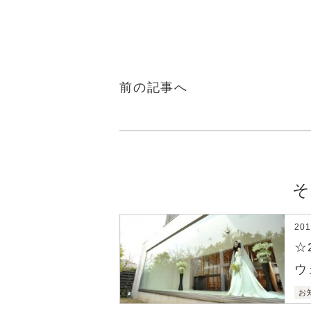
前の記事へ
そ
20
☆
ウ
お