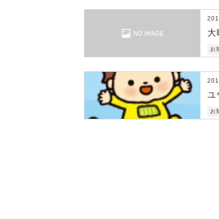
20
大
お
20
ユ
お