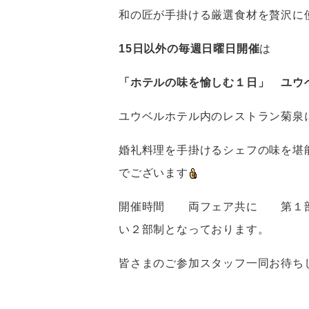
和の匠が手掛ける厳選食材を贅沢に
15日以外の毎週日曜日開催
は
「ホテルの味を愉しむ１日」 ユウ
ユウベルホテル内のレストラン菊泉
婚礼料理を手掛けるシェフの味を堪
でございます
開催時間 両フェア共に 第１
い２部制となっております。
皆さまのご参加スタッフ一同お待ち