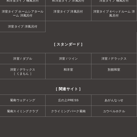
和洋室タイプ 檜風呂付
和洋室タイプ 洋風呂付
洋室タイプ 檜風呂付
洋室タイプ ホームシアタール
洋室タイプ 洋風呂付
洋室タイプ 4ベッドルーム 洋
ーム 洋風呂付
風呂付
洋室タイプ 洋風呂付
[ スタンダード ]
洋室 / ダブル
洋室 / ツイン
洋室 / デラックス
洋室 / デラックス
和洋室
別館和室
［ くまもん ］
[ 関連サイト ]
菊南ウェディング
丘の上PRESS
あがんなっせ
菊南スイミングクラブ
クライミングパーク菊南
ユウベルホテル