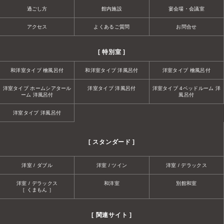
過ごし方
館内施設
宴会場・会議室
アクセス
よくあるご質問
お問合せ
[ 特別室 ]
和洋室タイプ 檜風呂付
和洋室タイプ 洋風呂付
洋室タイプ 檜風呂付
洋室タイプ ホームシアタール
洋室タイプ 洋風呂付
洋室タイプ 4ベッドルーム 洋
ーム 洋風呂付
風呂付
洋室タイプ 洋風呂付
[ スタンダード ]
洋室 / ダブル
洋室 / ツイン
洋室 / デラックス
洋室 / デラックス
和洋室
別館和室
［ くまもん ］
[ 関連サイト ]