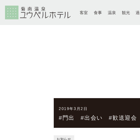
客室
食事
温泉
観光
2019年3月2日
#門出 #出会い #歓送迎
お知らせ