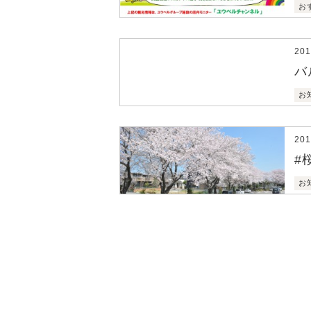
お
20
バ
お
20
#
お