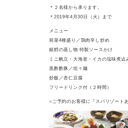
＊２名様から承ります。
＊2019年4月30日（火）まで
メニュー
前菜4種盛り／鶏肉辛し炒め
銀鱈の蒸し物 特製ソースかけ
ミニ帆立・大海老・イカの塩味煮込
黒酢酢豚／坦々麺
炒飯／杏仁豆腐
フリードリンク付（２時間）
○ご予約のお客様に『スパリゾート