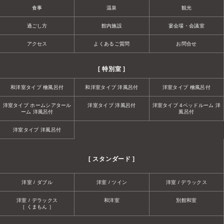
食事
温泉
観光
過ごし方
館内施設
宴会場・会議室
アクセス
よくあるご質問
お問合せ
[ 特別室 ]
和洋室タイプ 檜風呂付
和洋室タイプ 洋風呂付
洋室タイプ 檜風呂付
洋室タイプ ホームシアタール
洋室タイプ 洋風呂付
洋室タイプ 4ベッドルーム 洋
ーム 洋風呂付
風呂付
洋室タイプ 洋風呂付
[ スタンダード ]
洋室 / ダブル
洋室 / ツイン
洋室 / デラックス
洋室 / デラックス
和洋室
別館和室
［ くまもん ］