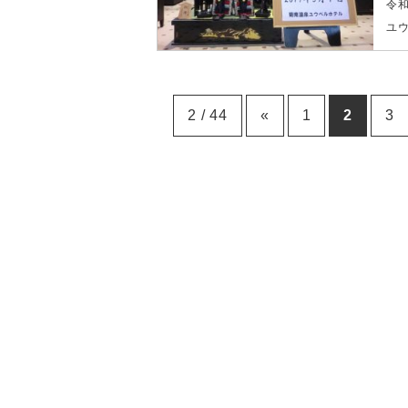
令和
ユ
2 / 44
«
1
2
3