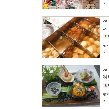
す
20
あ
お
菊
す
20
料
お
菊
す。