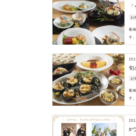
「
お
菊
す
20
旬
お
菊
す
20
#