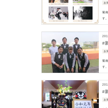
お
菊
す。
20
#
お
菊
す。
20
#
お