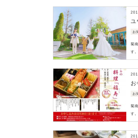
20
ユ
お
菊
す。
20
お
お
菊
す
20