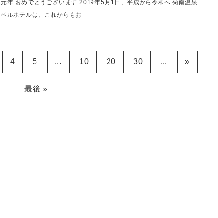
元年 おめでとうございます 2019年5月1日、平成から令和へ 菊南温泉
ウベルホテルは、これからもお
4
5
...
10
20
30
...
»
最後 »