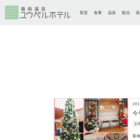
客室
食事
温泉
観光
20
今
お
菊