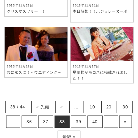
2013年11月22日
2013年11月21日
クリスマスツリー！！
本日解禁！！ボジョレーヌーボ
ー
2013年11月18日
2013年11月17日
共に永久に！～ウエディング～
星華楼がモコスに掲載されまし
た！！
38 / 44
« 先頭
«
...
10
20
30
...
36
37
38
39
40
...
»
最後 »