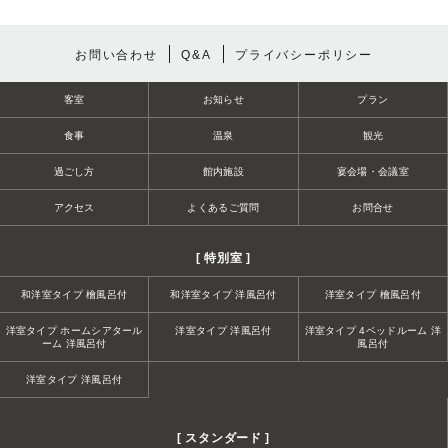
お問い合わせ
Q&A
プライバシーポリシー
客室
お知らせ
プラン
食事
温泉
観光
過ごし方
館内施設
宴会場・会議室
アクセス
よくあるご質問
お問合せ
[ 特別室 ]
和洋室タイプ 檜風呂付
和洋室タイプ 洋風呂付
洋室タイプ 檜風呂付
洋室タイプ ホームシアタール
洋室タイプ 洋風呂付
洋室タイプ 4ベッドルーム 洋
ーム 洋風呂付
風呂付
洋室タイプ 洋風呂付
[ スタンダード ]