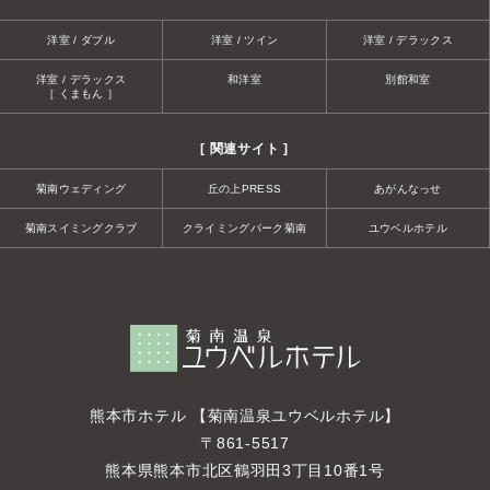
洋室 / ダブル
洋室 / ツイン
洋室 / デラックス
洋室 / デラックス
和洋室
別館和室
［ くまもん ］
[ 関連サイト ]
菊南ウェディング
丘の上PRESS
あがんなっせ
菊南スイミングクラブ
クライミングパーク菊南
ユウベルホテル
熊本市ホテル 【菊南温泉ユウベルホテル】
〒861-5517
熊本県熊本市北区鶴羽田3丁目10番1号